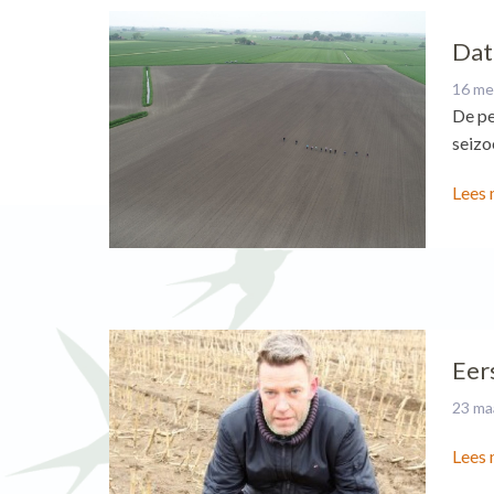
Dat
16 me
De pe
seizo
Lees 
Eer
23 ma
Lees 