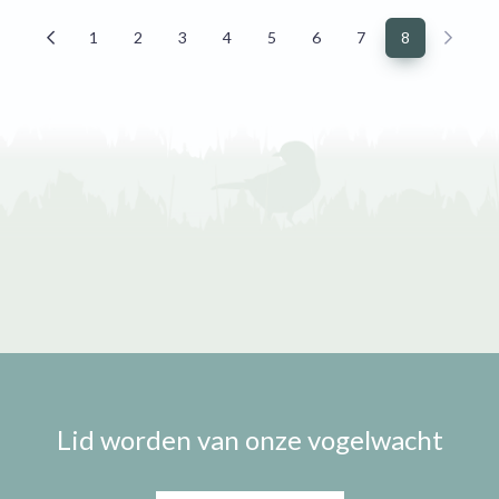
1
2
3
4
5
6
7
8
Lid worden van onze vogelwacht